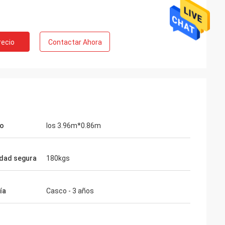
recio
Contactar Ahora
o
los 3.96m*0.86m
dad segura
180kgs
ía
Casco - 3 años