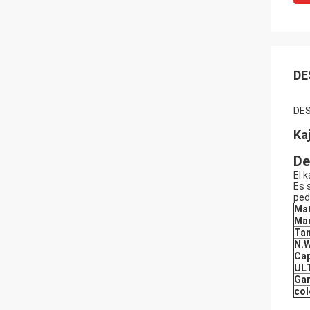
DE
DES
Ka
De
El 
Es 
ped
Mat
Ma
Ta
N.
Cap
UL
Gar
col