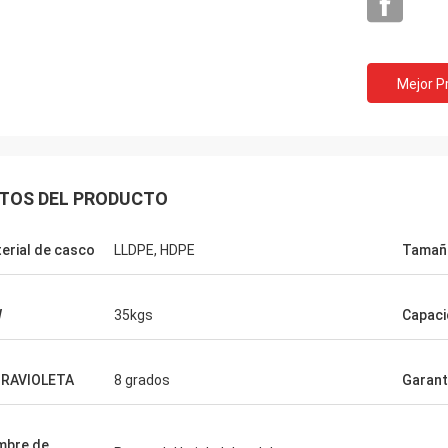
Mejor P
Ken
ajak especialmente para el dinero.
toneladas del espacio, un montón
ares para montar los accesorios, y
able estupendo. Seat es muy
TOS DEL PRODUCTO
y la impulsión de la aleta es fácil
lizar. Tiene todo que usted necesita
erial de casco
LLDPE, HDPE
Tamañ
kajak pesquero. Recomiendo
tivamente el comprar de esto.
W
35kgs
Capaci
TRAVIOLETA
8 grados
Garant
mbre de