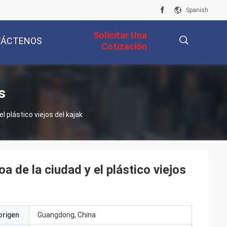
Spanish
Solicitar Una
TÁCTENOS
Cotización
描
s
l plástico viejos del kajak
述
a de la ciudad y el plástico viejos
origen
Guangdong, China