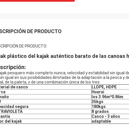
SCRIPCIÓN DE PRODUCTO
CRIPCIÓN DE PRODUCTO:
jak plástico del kajak auténtico barato de las canoas 
scripción:
kajak pesquero más completo nunca, velocidad y estabilidad sin igual de
sin igual en sus posibilidades ilimitadas de la adaptación a la pesca y 
al, de la paleta, o de una combinación única de los tres.
erial de casco
LLDPE, HDPE
rca
Huarui
maño
los 3.96m*0.86m
W
35kgs
acidad segura
180kgs
TRAVIOLETA
8 grados
antía
Casco - 3 años
or del kajak
adaptable