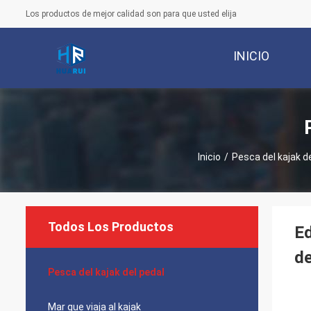
Los productos de mejor calidad son para que usted elija
INICIO
Inicio
/
Pesca del kajak d
Todos Los Productos
Ed
de
Pesca del kajak del pedal
Mar que viaja al kajak