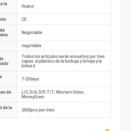
e la
Huarui
ción
CE
 de
Negociable
nima
negotiable
Todos los artículos serán envueltos por tres
de
capas. el plástico de la burbuja y la hoja y la
tado
bolsa d
e
7-25days
nes de
L/C, D/A, D/P, T/T, Western Union,
MoneyGram
 de la
2000pcs por mes