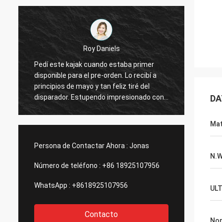
Roy Daniels
Pedí este kajak cuando estaba primer
Gran k
disponible para el pre-orden. Lo recibí a
Tiene 
principios de mayo y tan feliz tiré del
de lug
disparador. Estupendo impresionado con
es est
DA
la calidad del kajak de una nueva marca.
cómodo 
Su ayune, maniobrable y tiene toneladas
de uti
Mat
de pistas y de puntos para los accesorios.
en un 
¡Gran compañía, gran producto! ¡Gracias!
defini
Persona de Contactar Ahora :
Jonas
N.
Número de teléfono :
+86 18925107956
WhatsApp :
+8618925107956
UL
Contacto
No